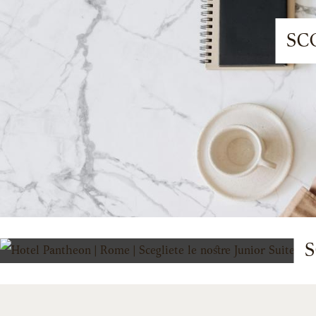
SC
S
PROSECCO E COLAZIONE INCLUSE
€
202
da