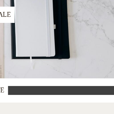
ALE
TE
L'HOTEL PANTHEON VI ASPETTA IN
FAMIGLIA
€
346
da