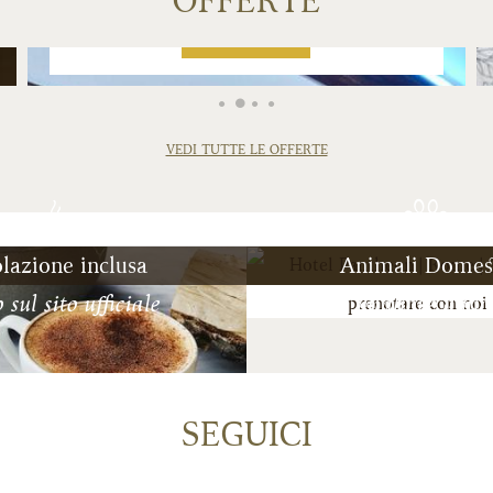
OFFERTE
PRENOTA
VEDI TUTTE LE OFFERTE
lazione inclusa
Animali Domest
 sul sito ufficiale
Il tuo migliore amic
SEGUICI