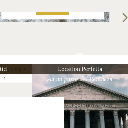
PRENOTA
ici
Location Perfetta
o con te
Ad un passo dal Pantheon