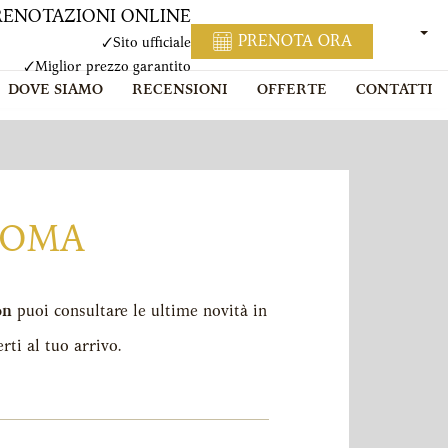
RENOTAZIONI ONLINE
ITAL
PRENOTA ORA
✓
Sito ufficiale
✓
Miglior prezzo garantito
DOVE SIAMO
RECENSIONI
OFFERTE
CONTATTI
ROMA
on
puoi consultare le ultime novità in
rti al tuo arrivo.