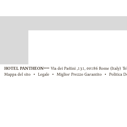
CONTENT
HOTEL PANTHEON****
Via dei Pastini ,131
,
00186
Rome
(
Italy
)
Tel
Le
camere deluxe dell’Hotel Pan
Mappa del sito
Legale
Miglior Prezzo Garantito
Politica D
BLOCKS
dotate di un letto matrimoniale o 
asciugacapelli, mini bar, cassafort
satellitari ed un canale gratuito pe