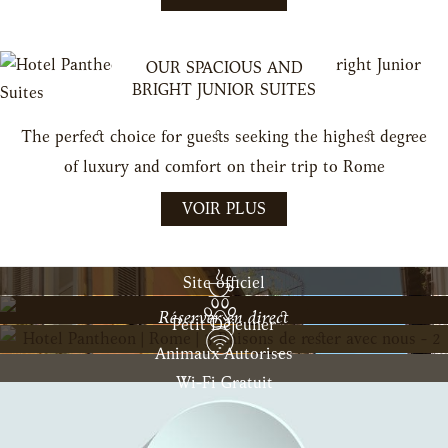
OUR SPACIOUS AND
BRIGHT JUNIOR SUITES
The perfect choice for guests seeking the highest degree
of luxury and comfort on their trip to Rome
VOIR PLUS
Site officiel
Réserver en direct
Petit Déjeuner
Animaux Autorises
Wi-Fi Gratuit