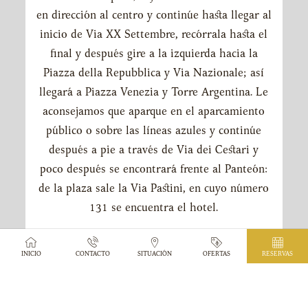
en dirección al centro y continúe hasta llegar al
inicio de Via XX Settembre, recórrala hasta el
final y después gire a la izquierda hacia la
Piazza della Repubblica y Via Nazionale; así
llegará a Piazza Venezia y Torre Argentina. Le
aconsejamos que aparque en el aparcamiento
público o sobre las líneas azules y continúe
después a pie a través de Via dei Cestari y
poco después se encontrará frente al Panteón:
de la plaza sale la Via Pastini, en cuyo número
131 se encuentra el hotel.
EN AVIÓN
INICIO
CONTACTO
SITUACIÓN
OFERTAS
RESERVAS
Si llega desde el aeropuerto de Roma
Fiumicino Leonardo da Vinci o del aeropuerto