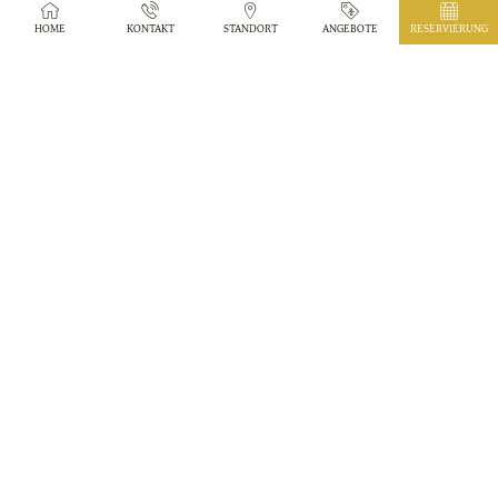
HOME
KONTAKT
STANDORT
ANGEBOTE
RESERVIERUNG
Buchen Sie auf unserer offiziellen Website: erhalten Sie
24% Rabatt!
MEHR
OUR SPACIOUS AND
BRIGHT JUNIOR SUITES
The perfect choice for guests seeking the highest degree
of luxury and comfort on their trip to Rome
MEHR